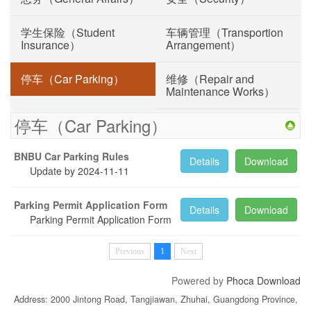
学生保险（Student
车辆管理（Transportion
Insurance）
Arrangement）
停车（Car Parking）
维修（Repair and
Maintenance Works）
停车（Car Parking）
BNBU Car Parking Rules
Details
Download
Update by 2024-11-11
Parking Permit Application Form
Details
Download
Parking Permit Application Form
Previous
1
Next
Powered by
Phoca Download
Address: 2000 Jintong Road, Tangjiawan, Zhuhai, Guangdong Province,